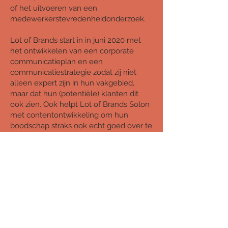
of het uitvoeren van een
medewerkerstevredenheidonderzoek.
Lot of Brands start in in juni 2020 met
het ontwikkelen van een corporate
communicatieplan en een
communicatiestrategie zodat zij niet
alleen expert zíjn in hun vakgebied,
maar dat hun (potentiële) klanten dit
ook zien. Ook helpt Lot of Brands Solon
met contentontwikkeling om hun
boodschap straks ook echt goed over te
brengen.
Kortom: Solon focust zich op waar zíj
goed in zijn. Lot of Brands zorgt dat het
wordt gevangen in tekst en beeld en
dat deze boodschap de wijde wereld in
gaat.
https://solon-net.nl/