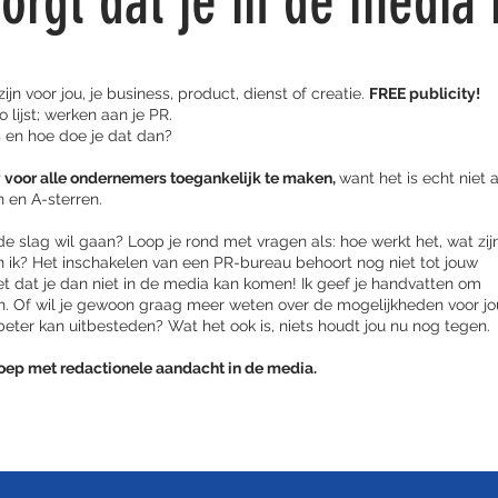
zorgt dat je in de media
ijn voor jou, je business, product, dienst of creatie.
FREE publicity!
o lijst; werken aan je PR.
es en hoe doe je dat dan?
ty voor alle ondernemers toegankelijk te maken,
want het is echt niet 
 en A-sterren.
 de slag wil gaan? Loop je rond met vragen als: hoe werkt het, wat zij
 ik? Het inschakelen van een PR-bureau behoort nog niet tot jouw
t dat je dan niet in de media kan komen! Ik geef je handvatten om
n. Of wil je gewoon graag meer weten over de mogelijkheden voor j
 beter kan uitbesteden? Wat het ook is, niets houdt jou nu nog tegen.
roep met redactionele aandacht in de media.