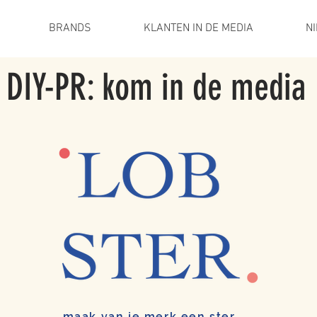
BRANDS
KLANTEN IN DE MEDIA
N
DIY-PR: kom in de media
maak van je merk een ster