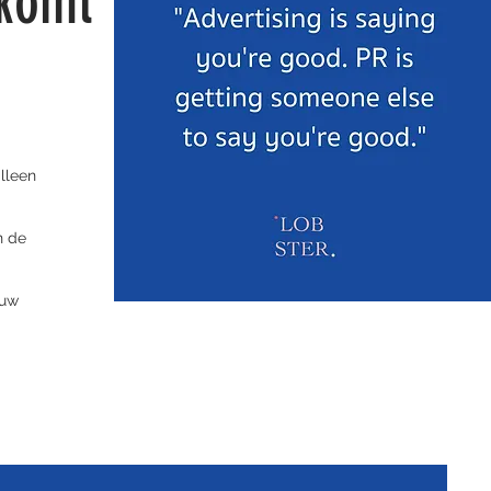
 komt
alleen
n de
ouw