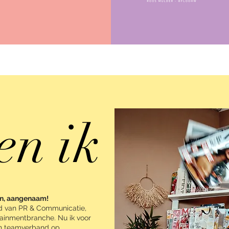
en ik
an, aangenaam!
ied van PR & Communicatie,
tainmentbranche. Nu ik voor
 in teamverband op