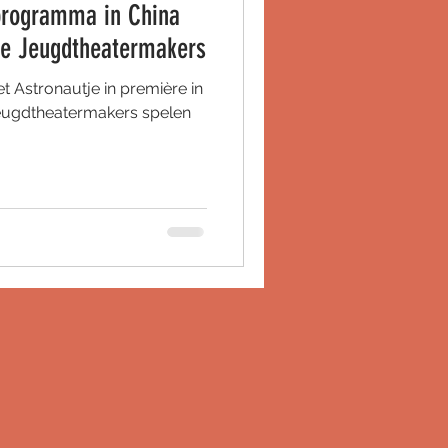
-programma in China
e Jeugdtheatermakers
t Astronautje in première in
eugdtheatermakers spelen