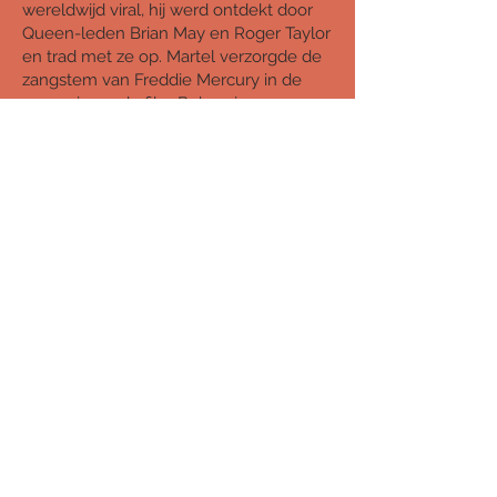
wereldwijd viral, hij werd ontdekt door
Queen-leden Brian May en Roger Taylor
en trad met ze op. Martel verzorgde de
zangstem van Freddie Mercury in de
oscarwinnende film Bohemian
Rhapsody, hij maakte Celine Dion aan
het huilen, Ellen Degeneres aan het
lachen en in oktober geeft hij drie shows
in Nederland: Afas Live in Amsterdam,
Brabanthallen in Den Bosch en
Martiniplaza in Groningen.
Lot of Brands
KVK: 66808588 | BTW ID: NL001798061B34 | hello@lotofbrands.nl | 085-