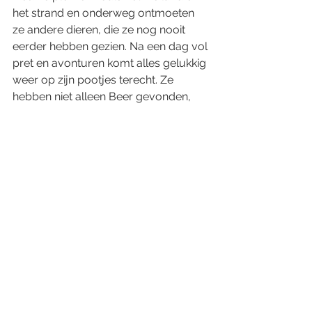
het strand en onderweg ontmoeten 
ze andere dieren, die ze nog nooit 
eerder hebben gezien. Na een dag vol 
pret en avonturen komt alles gelukkig 
weer op zijn pootjes terecht. Ze 
hebben niet alleen Beer gevonden, 
maar ook vele nieuwe vrienden 
gemaakt.
Dikkie Dik en de Verdwenen Knuffel
 is 
een doe, roep en dans mee film, 
geïnspireerd op de populaire boeken 
van Jet Boeke, met liedjes 
gecomponeerd door Mike Boddé en 
Johan Hoogeboom. Schrijver en 
verteller Burny Bos neemt 
(groot)ouders en kinderen mee op de 
spannende zoektocht van Dikkie Dik 