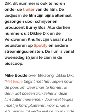
Dik’, dit nummer is ook te horen 
onder de
trailer
van de film. De 
liedjes in de film zijn bijna allemaal 
gezongen door schrijver en 
producent Burny Bos. Alle dertien 
nummers uit Dikkie Dik en de 
Verdwenen Knuffel zijn vanaf nu te 
beluisteren op 
Spotify
 en andere 
streamingsdiensten. De film is vanaf 
woensdag 19 juni te zien in de 
bioscoop.
Mike Boddé
 over titelsong 'Dikkie Dik':
“
Het liedje
 begint met het roepen naar 
de poes om weer thuis te komen. Ik 
denk dat poezen zich zeker in deze 
film zullen herkennen. Voor veel liedjes 
moet je hard ploeteren, voor andere 
iets minder. Dit liedje viel gewoon uit de 