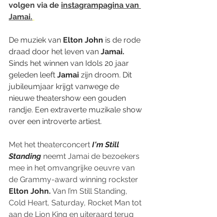
volgen via 
de 
instagrampagina van 
Jamai.
De muziek van 
Elton John
 is de rode 
draad door het leven van 
Jamai.
Sinds het winnen van Idols 20 jaar 
geleden leeft 
Jamai
 zijn droom. Dit 
jubileumjaar krijgt vanwege de 
nieuwe theatershow een gouden 
randje. Een extraverte muzikale show 
over een introverte artiest.
Met het theaterconcert 
I'm Still 
Standing 
neemt Jamai de bezoekers 
mee in het omvangrijke oeuvre van 
de Grammy-award winning rockster 
Elton John.
 Van I’m Still Standing, 
Cold Heart, Saturday, Rocket Man tot 
aan de Lion King en uiteraard terug 