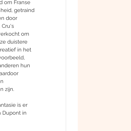
d om Franse 
eid, getraind 
en door 
Cru's 
verkocht om 
ze duistere 
atief in het 
voorbeeld, 
 anderen hun 
aardoor 
en 
 zijn.
ntasie is er 
 Dupont in 