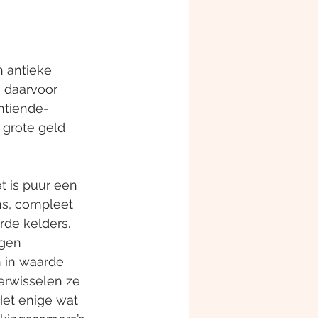
n antieke 
 daarvoor 
entiende-
 grote geld 
et is puur een 
ns, compleet 
de kelders. 
egen 
 in waarde 
erwisselen ze 
Het enige wat 