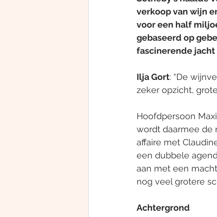
verkoop van wijn e
voor een half miljo
gebaseerd op gebeu
fascinerende jacht
Ilja Gort
: “De wijnv
zeker opzicht, grote
Hoofdpersoon Maxim
wordt daarmee de ro
affaire met Claudin
een dubbele agenda
aan met een machtig
nog veel grotere sc
Achtergrond