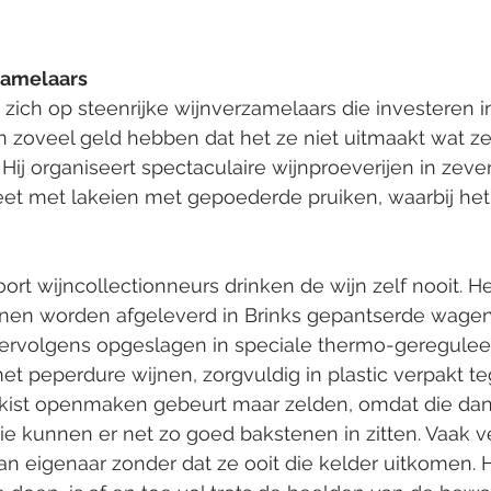
zamelaars
zich op steenrijke wijnverzamelaars die investeren i
n zoveel geld hebben dat het ze niet uitmaakt wat ze
Hij organiseert spectaculaire wijnproeverijen in zev
eet met lakeien met gepoederde pruiken, waarbij het
 soort wijncollectionneurs drinken de wijn zelf nooit. H
ijnen worden afgeleverd in Brinks gepantserde wage
rvolgens opgeslagen in speciale thermo-gereguleer
met peperdure wijnen, zorgvuldig in plastic verpakt t
 kist openmaken gebeurt maar zelden, omdat die dan
rie kunnen er net zo goed bakstenen in zitten. Vaak v
n eigenaar zonder dat ze ooit die kelder uitkomen. 