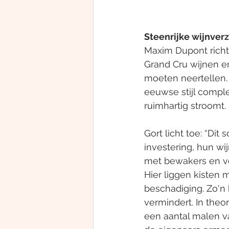
Steenrijke wijnver
Maxim Dupont richt 
Grand Cru wijnen e
moeten neertellen. 
eeuwse stijl compl
ruimhartig stroomt.
Gort licht toe: “Dit
investering, hun w
met bewakers en ve
Hier liggen kisten 
beschadiging. Zo'n
vermindert. In theo
een aantal malen va