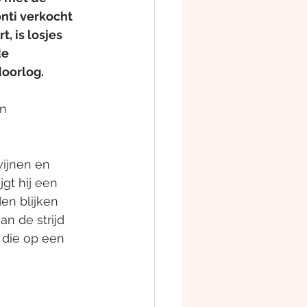
nti verkocht 
, is losjes 
e 
doorlog.
in
ijnen en 
gt hij een 
en blijken 
n de strijd 
 die op een 