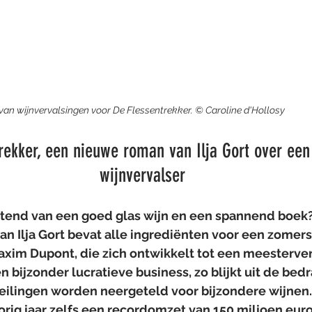
d van wijnvervalsingen voor De Flessentrekker. © Caroline d'Hollosy
rekker, een nieuwe roman van Ilja Gort over een
wijnvervalser
ietend van een goed glas wijn en een spannend boek
 Ilja Gort bevat alle ingrediënten voor een zomerse
xim Dupont, die zich ontwikkelt tot een meesterver
n bijzonder lucratieve business, zo blijkt uit de bed
eilingen worden neergeteld voor bijzondere wijnen. 
orig jaar zelfs een recordomzet van 150 miljoen eur