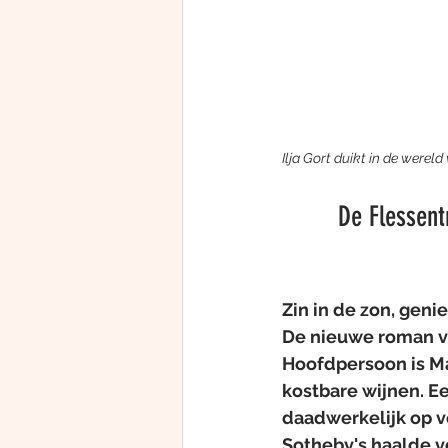
Ilja Gort duikt in de werel
De Flessent
Zin in de zon, gen
De nieuwe roman van
Hoofdpersoon is Ma
kostbare wijnen. Ee
daadwerkelijk op v
Sotheby's haalde v