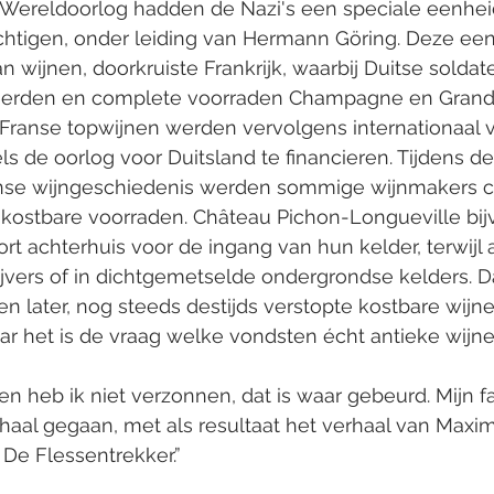
Wereldoorlog hadden de Nazi's een speciale eenhei
htigen, onder leiding van Hermann Göring. Deze eenh
n wijnen, doorkruiste Frankrijk, waarbij Duitse soldat
eerden en complete voorraden Champagne en Grand 
ranse topwijnen werden vervolgens internationaal 
de oorlog voor Duitsland te financieren. Tijdens de
nse wijngeschiedenis werden sommige wijnmakers cre
kostbare voorraden. Château Pichon-Longueville bij
ort achterhuis voor de ingang van hun kelder, terwijl
ijvers of in dichtgemetselde ondergrondse kelders. D
en later, nog steeds destijds verstopte kostbare wijn
 het is de vraag welke vondsten écht antieke wijnen
en heb ik niet verzonnen, dat is waar gebeurd. Mijn fa
haal gegaan, met als resultaat het verhaal van Maxim
De Flessentrekker.”