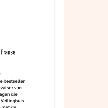
 Franse 
?
 bestseller. 
valser van 
ragen die 
Veilinghuis 
o met de 