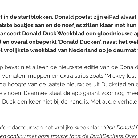
 in de startblokken. Donald poetst zijn eiPad alvast o
atste boutjes aan en de neefjes zitten klaar met hu
lanceert Donald Duck Weekblad een gloednieuwe ap
d en overal onbeperkt ‘Donald Ducken’, naast het wek
vrolijkste weekblad van Nederland op je deurmat v
 bevat niet alleen de nieuwste editie van de Donal
erhalen, moppen en extra strips zoals ‘Mickey lost 't 
op de hoogte van de laatste nieuwtjes uit Duckstad en e
e vinden. Daarmee staat de app garant voor nóg meer 
Duck een keer niet bij de hand is. Met al die verhalen
ofdredacteur van het vrolijke weekblad: 
“Ook Donald 
aten continu met onze trouwe fans: de DuckDenkers. Over s