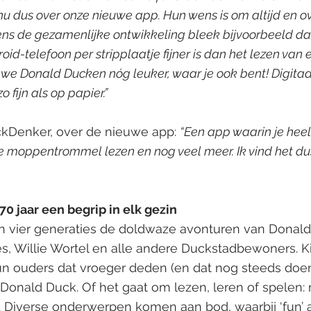
u dus over onze nieuwe app. Hun wens is om altijd en o
ns de gezamenlijke ontwikkeling bleek bijvoorbeeld dat
id-telefoon per stripplaatje fijner is dan het lezen van 
e Donald Ducken nóg leuker, waar je ook bent! Digitaal
 fijn als op papier.”
uckDenker, over de nieuwe app: 
“Een app waarin je heel
 de moppentrommel lezen en nog veel meer. Ik vind het du
70 jaar een begrip in elk gezin
zen vier generaties de doldwaze avonturen van Donald
es, Willie Wortel en alle andere Duckstadbewoners. K
un ouders dat vroeger deden (en dat nog steeds doen
 Donald Duck. Of het gaat om lezen, leren of spelen:
r. Diverse onderwerpen komen aan bod, waarbij ‘fun’ al