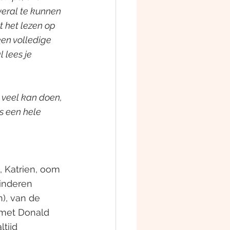
veral te kunnen 
 het lezen op 
een volledige 
 lees je 
 veel kan doen, 
s een hele 
, Katrien, oom 
inderen 
), van de 
 met Donald 
tijd 