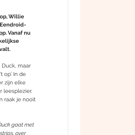
p, Willie 
n Eendroid-
p. Vanaf nu 
elijkse 
alt. 
d Duck, maar 
op’. In de 
r zijn elke 
leesplezier, 
 raak je nooit 
Duck gaat met 
trips, over 