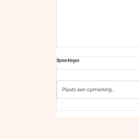
Opmerkingen
Plaats een opmerking...
OurMind haalt €2,1 miljoen op om
overbelaste zorg tegen te gaan