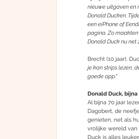
nieuwe uitgaven en n
Donald Ducken. Tijde
een eiPhone of Eendro
pagina. Zo maakten w
Donald Duck nu net zo
Brecht (10 jaar), D
je kan strips lezen,
goede app."
Donald Duck, bijna 
Al bijna 70 jaar le
Dagobert, de neefj
genieten, net als h
vrolijke wereld van
Duck is alles leuke