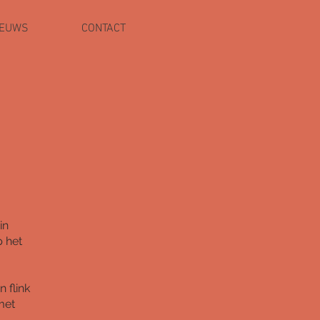
IEUWS
CONTACT
in
p het
 flink
met