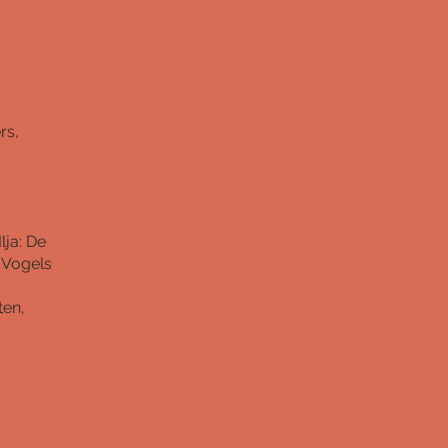
rs,
lja: De
 Vogels
ten,