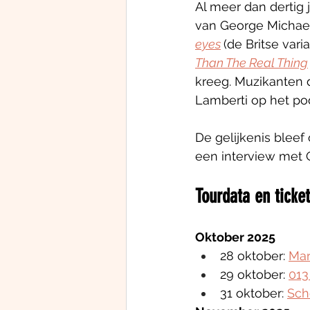
Al meer dan dertig
van George Michael
eyes
(de Britse vari
Than The Real Thing
kreeg. Muzikanten 
Lamberti op het po
De gelijkenis bleef
een interview met 
Tourdata en ticke
Oktober 2025
28 oktober: 
Mar
29 oktober: 
013
31 oktober: 
Sch