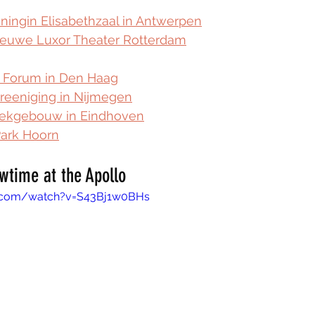
ningin Elisabethzaal in Antwerpen
euwe Luxor Theater Rotterdam
 Forum in Den Haag
reeniging in Nijmegen
iekgebouw in Eindhoven
Park Hoorn
wtime at the Apollo
e.com/watch?v=S43Bj1w0BHs