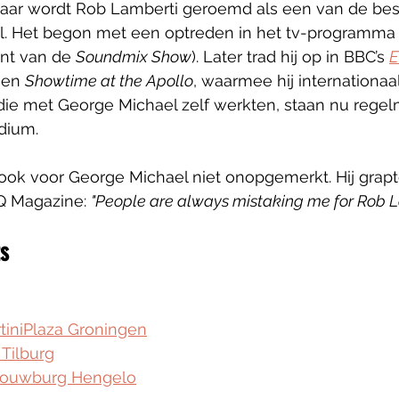
 jaar wordt Rob Lamberti geroemd als een van de best
. Het begon met een optreden in het tv-programma
ant van de 
Soundmix Show
). Later trad hij op in BBC’s 
E
en 
Showtime at the Apollo
, waarmee hij internationa
die met George Michael zelf werkten, staan nu regel
dium.
 ook voor George Michael niet onopgemerkt. Hij grapte
Q Magazine: 
"People are always mistaking me for Rob L
ts
tiniPlaza Groningen
 Tilburg
ouwburg Hengelo