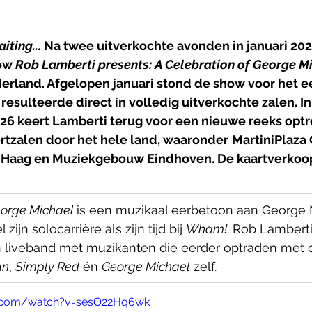
iting... 
Na twee uitverkochte avonden in januari 20
ow 
Rob Lamberti presents: A Celebration of George M
rland. Afgelopen januari stond de show voor het eer
esulteerde direct in volledig uitverkochte zalen. In
026 keert Lamberti terug voor een nieuwe reeks optr
rtzalen door het hele land, waaronder
MartiniPlaza 
Haag en Muziekgebouw Eindhoven. De kaartverkoop
eorge Michael 
is een muzikaal eerbetoon aan George 
ijn solocarrière als zijn tijd bij 
Wham!
. Rob Lamberti
 liveband met muzikanten die eerder optraden met 
an
, 
Simply Red
 én 
George Michael
 zelf.
e.com/watch?v=sesO22Hq6wk