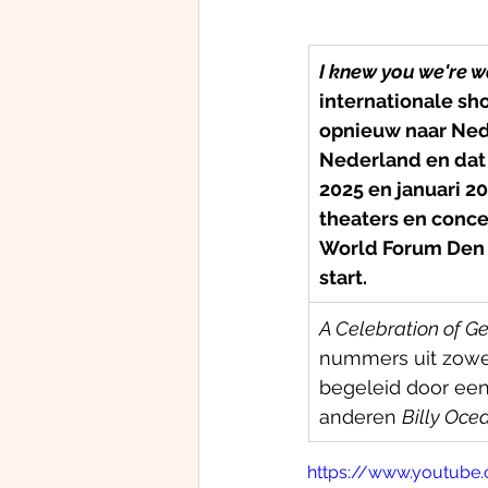
I knew you we're wa
internationale sh
opnieuw naar Nede
Nederland en dat r
2025 en januari 2
theaters en conce
World Forum Den 
start.
A Celebration of G
nummers uit zowel z
begeleid door een
anderen 
Billy Oce
https://www.youtub